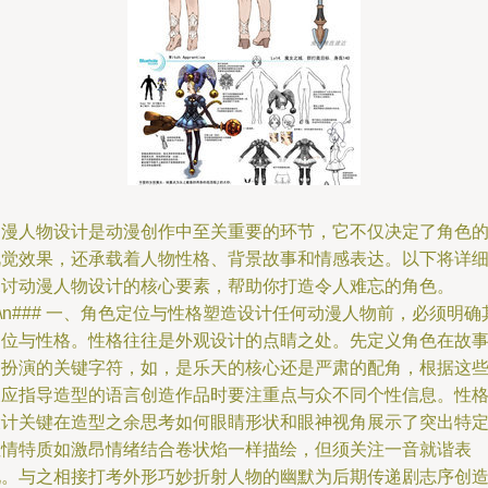
动漫人物设计是动漫创作中至关重要的环节，它不仅决定了角色
视觉效果，还承载着人物性格、背景故事和情感表达。以下将详
探讨动漫人物设计的核心要素，帮助你打造令人难忘的角色。
n\n### 一、角色定位与性格塑造设计任何动漫人物前，必须明确
定位与性格。性格往往是外观设计的点睛之处。先定义角色在故
中扮演的关键字符，如，是乐天的核心还是严肃的配角，根据这
反应指导造型的语言创造作品时要注重点与众不同个性信息。性
设计关键在造型之余思考如何眼睛形状和眼神视角展示了突出特
性情特质如激昂情绪结合卷状焰一样描绘，但须关注一音就谐表
现。与之相接打考外形巧妙折射人物的幽默为后期传递剧志序创