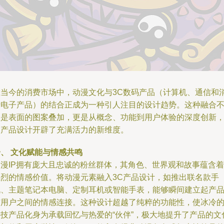
在当今的消费市场中，动漫文化与3C数码产品（计算机、通信和
费电子产品）的结合正成为一种引人注目的设计趋势。这种融合
仅是表面的图案叠加，更是从概念、功能到用户体验的深度创新
为产品设计开辟了充满活力的新维度。
、 文化赋能与情感共鸣
动漫IP拥有庞大且忠诚的粉丝群体，其角色、世界观和故事蕴含着
强烈的情感价值。将动漫元素融入3C产品设计，如推出联名款手
机、主题笔记本电脑、定制耳机或智能手表，能够瞬间建立起产
与用户之间的情感连接。这种设计超越了纯粹的功能性，使冰冷
科技产品化身为承载回忆与热爱的“伙伴”，极大地提升了产品的文