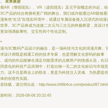
、 未来展望
随着AR（增强现实）、VR（虚拟现实）及元宇宙概念的兴起，动
与3C产品的结合将拥有更广阔的舞台。我们或许能通过AR眼镜看
动漫角色“生活”在现实环境中，或通过专属设备接入沉浸式的动漫
拟世界。3C产品将成为连接二次元与三次元的终极桥梁，其设计
将更加强调叙事性、交互性和个性化定制。
**
动漫与3C数码产品设计的融合，是一场科技与文化的浪漫共舞。
要求设计师既是精通工程的技术专家，也是理解文化密码的叙事
者。成功的作品能够在满足功能需求的点燃用户的情感火花，在
益同质化的科技产品浪潮中，打造出独一无二的文化标识与市场
争力。这不仅是商业上的联名，更是为科技注入灵魂、为热爱提
载体的创造性实践。
若转载，请注明出处：http://www.048b4ce.com/product/87.html
新时间：2026-08-08 20:32:45