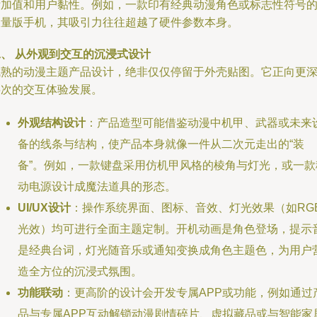
附加值和用户黏性。例如，一款印有经典动漫角色或标志性符号
限量版手机，其吸引力往往超越了硬件参数本身。
二、 从外观到交互的沉浸式设计
成熟的动漫主题产品设计，绝非仅仅停留于外壳贴图。它正向更
层次的交互体验发展。
外观结构设计
：产品造型可能借鉴动漫中机甲、武器或未来
备的线条与结构，使产品本身就像一件从二次元走出的“装
备”。例如，一款键盘采用仿机甲风格的棱角与灯光，或一款
动电源设计成魔法道具的形态。
UI/UX设计
：操作系统界面、图标、音效、灯光效果（如RG
光效）均可进行全面主题定制。开机动画是角色登场，提示
是经典台词，灯光随音乐或通知变换成角色主题色，为用户
造全方位的沉浸式氛围。
功能联动
：更高阶的设计会开发专属APP或功能，例如通过
品与专属APP互动解锁动漫剧情碎片、虚拟藏品或与智能家