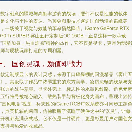
在数字创意的疆域与高帧率游戏的战场，硬件不仅是性能的载体
更是文化与个性的表达。当顶尖图形技术邂逅国创动漫的巅峰美
，一场关于视觉与效能的革命悄然降临。iGame GeForce RTX
070 Ti SUPER 雾山五行定制版OC 16GB，正是这样一款承载
着“国韵加身，热血难凉”精神的杰作，它不仅是显卡，更是为动漫
计师与硬核玩家打造的专属利器。
一、 国创灵魂，颜值即战力
这款定制版显卡的设计灵感，来源于口碑爆棚的国漫精品《雾山
行》。其汲取了作品中浓墨重彩的东方美学、凌厉流畅的线条与
满张力的战斗意境。显卡外壳上，标志性的水墨风纹路、角色元
或五行符号被精心融入，散热装甲与背板化身为画布，呈现出独
“国风电竞”视觉。标志性的iGame RGB灯效系统亦可同步主题
彩，点亮机箱的瞬间，仿佛唤醒了沉睡于硬件之中的“器灵”，让每
次开机都充满仪式感。它不仅是一件硬件，更是彰显用户对国创
化支持与热爱的收藏品。