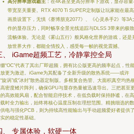
高分辨率游戏霸主
：在4K甚至更高分辨率下游戏，显存容量
带宽至关重要。RTX 4070 Ti SUPER定制版让玩家能在最高
画质设置下，无惧《赛博朋克2077》、《心灵杀手2》等3A
作的显存压力，同时畅享全景光线追踪与DLSS 3带来的极
流畅体验。无论是《雾山五行》般风格化世界的游戏，还是
放世界大作，都能全情投入，感受每一帧的视觉震撼。
三、 iGame超频工艺，冷静掌控全局
后缀“OC”代表了其出厂即超频，拥有比公版更高的频率起点，性
放更为激进。iGame为其配备了全新升级的散热系统——或许
“旋涡”或“冰封”散热器定制版。多根复合热管、大面积真空均热
与高密度鳍片阵列，确保GPU与显存热量被迅速导出。三把甚至
多的高效能风扇，配合智能启停技术，在低负载时保持静谧，在
负载时全力输出，始终将核心温度压制在理想范围。精挑细选的
字供电与强化PCB，则为持续高性能输出与手动超频爱好者提供
坚实的稳定性基础。
四、 专属体验，软硬一体