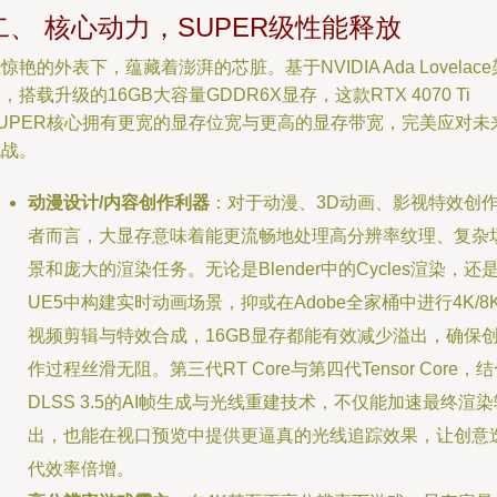
二、 核心动力，SUPER级性能释放
惊艳的外表下，蕴藏着澎湃的芯脏。基于NVIDIA Ada Lovelace
，搭载升级的16GB大容量GDDR6X显存，这款RTX 4070 Ti
SUPER核心拥有更宽的显存位宽与更高的显存带宽，完美应对未
挑战。
动漫设计/内容创作利器
：对于动漫、3D动画、影视特效创
者而言，大显存意味着能更流畅地处理高分辨率纹理、复杂
景和庞大的渲染任务。无论是Blender中的Cycles渲染，还
UE5中构建实时动画场景，抑或在Adobe全家桶中进行4K/8
视频剪辑与特效合成，16GB显存都能有效减少溢出，确保
作过程丝滑无阻。第三代RT Core与第四代Tensor Core，
DLSS 3.5的AI帧生成与光线重建技术，不仅能加速最终渲染
出，也能在视口预览中提供更逼真的光线追踪效果，让创意
代效率倍增。