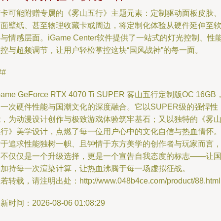
随卡可能附赠专属的《雾山五行》主题元素：定制驱动面板皮肤
桌面壁纸、甚至物理收藏卡或周边，将定制化体验从硬件延伸至
与情感层面。iGame Center软件提供了一站式的灯光控制、性
监控与超频调节，让用户轻松掌控这块“国风战神”的每一面。
##
Game GeForce RTX 4070 Ti SUPER 雾山五行定制版OC 16GB
是一次硬件性能与国潮文化的深度融合。它以SUPER级的强悍性
能，为动漫设计创作与极致游戏体验筑牢基石；又以独特的《雾
五行》美学设计，点燃了每一位用户心中的文化自信与热血情怀
对于追求性能独树一帜、且钟情于东方美学的创作者与玩家而言
它不仅仅是一个升级选择，更是一个宣告自我态度的标志——让
韵加持每一次渲染计算，让热血沸腾于每一场虚拟征战。
若转载，请注明出处：http://www.048b4ce.com/product/88.html
新时间：2026-08-06 01:08:29